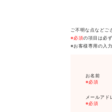
ご不明な点などご
※必須
の項目は必
※お客様専用の入
お名前
※必須
メールアド
※必須